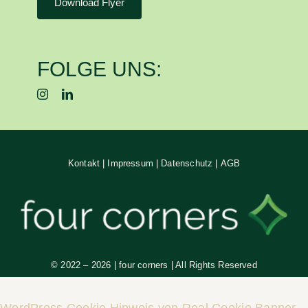
Download Flyer
FOLGE UNS:
Kontakt
|
Impressum
|
Datenschutz
|
AGB
© 2022 –
2026
| four corners | All Rights Reserved