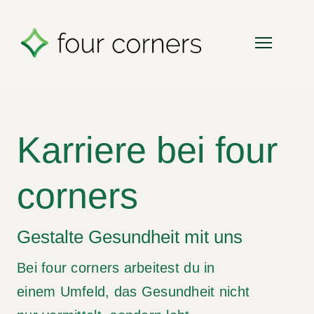
Skip
to
Toggle
content
Navigation
Leistungen
Karriere bei four
Über uns
corners
Referenzen
Gestalte Gesundheit mit uns
Team
Bei four corners arbeitest du in
einem Umfeld, das Gesundheit nicht
Karriere